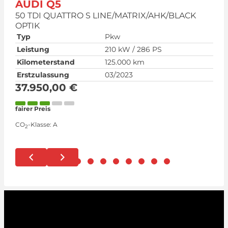
AUDI
Q5
50 TDI QUATTRO S LINE/MATRIX/AHK/BLACK
S
OPTIK
O
Typ
Pkw
T
Leistung
210 kW / 286 PS
L
Kilometerstand
125.000 km
K
Erstzulassung
03/2023
E
37.950,00 €
3
1
fairer Preis
Kr
(k
CO
-Klasse:
A
2