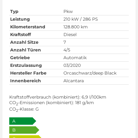
Typ
Pkw
Leistung
210 kW / 286 PS
Kilometerstand
128.800 km
Kraftstoff
Diesel
Anzahl Sitze
7
Anzahl Türen
4/5
Getriebe
Automatik
Erstzulassung
03/2020
Hersteller Farbe
Orcaschwarz/deep Black
Innenbereich
Alcantara
Kraftstoffverbrauch (kombiniert):
6,9 l/100km
CO
-Emissionen (kombiniert):
181 g/km
2
CO
-Klasse:
G
2
A
B