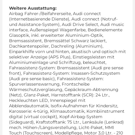
Weitere Ausstattung:
Airbag Fahrer-/Beifahrerseite, Audi connect
(Internetbasierende Dienste), Audi connect (Notruf-
und Assistance-System), Audi Drive Select, Audi music
interface, Außenspiegel Wagenfarbe, Bedienelemente
Glasoptik, inkl. erweiterter Aluminium-Optik,
Bremsassistent, Bremssättel Schwarz lackiert,
Dachkantenspoiler, Dachreling (Aluminium),
Einparkhilfe vorn und hinten, akustisch und optisch mit
selektiver Anzeige (APS Plus), Einstiegsleisten mit
Aluminiumeinlage und Schriftzug, beleuchtet,
Fahrassistenz-System: Bremsassistent (Audi pre sense
front), Fahrassistenz-System: Insassen-Schutzsystem
(Audi pre sense basic), Fahrassistenz-System:
Spurverlassenswarnung, Frontscheibe
Wärmeschutzverglasung, Gepäckraum-Abtrennung
(Netz), Glanz-Paket, Harnstofftank (SCR): 24 Ltr.,
Heckleuchten LED, Innenspiegel mit
Abblendautomatik, Isofix-Aufnahmen für Kindersitz,
Karosserie: 4-türig, Klimaautomatik, Kombiinstrument
digital (virtual cockpit), Kopf-Airbag-System
(Sideguard), Kraftstofftank: 75 Ltr., Lenksäule (Lenkrad)
mech. Höhen-/Längsverstellung, Licht-Paket, MMI
Touch (Touchscreen), Modellpflege, Motor 3,0 Ltr. - 210