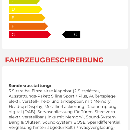
C
D
E
F
G
G
FAHRZEUGBESCHREIBUNG
Sonderausstattung:
3.Sitzreihe, Einzelsitze klappbar (2 Sitzplätze),
Ausstattungs-Paket: S line Sport / Plus, Außenspiegel
elektr. verstell-, heiz- und anklappbar, mit Memory,
Head-up-Display, Metallic-Lackierung, Radioempfang
digital (DAB), Servoschliessung für Türen, Sitze vorn
elektr. verstellbar (links mit Memory), Sound-System
Bang & Olufsen, Sound-System BOSE, Sperrdifferential,
Verglasung hinten abgedunkelt (Privacyverglasung)