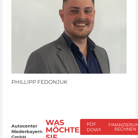
PHILLIPP FEDONJUK
WAS
PDF
FINANZIERU
Autocenter
MÖCHTEN
RECHNEN
DOWNLOAD
Niederbayern
SIE
GmbH